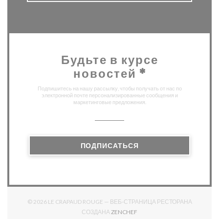
Будьте в курсе
новостей
*
Подпишитесь на нашу рассылку, чтобы получать от нас по
электронной почте персонализированные сообщения и
маркетинговые предложения.
ПОДПИСАТЬСЯ
© 2026 LE CRAPAUD ROUGE — ВЕБ-СТРАНИЦА РЕСТОРАНА
((ОТКРЫВАЕТСЯ В НОВОМ О
СОЗДАНА
ZENCHEF