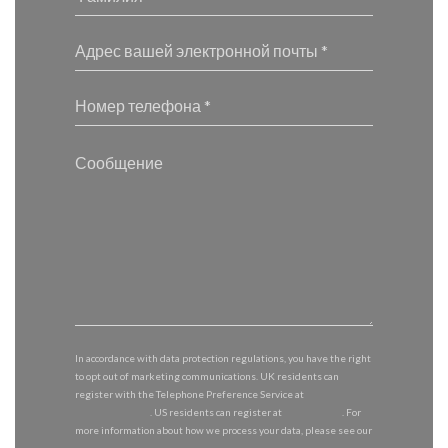
In accordance with data protection regulations, you have the right
to opt out of marketing communications. UK residents can
register with the Telephone Preference Service at
tpsonline.org.uk
. US residents can register at
donotcall.gov
. For
more information about how we process your data, please see our