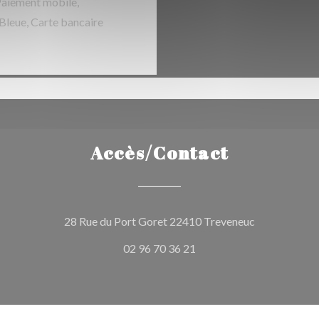
Paiement mobile,
Bleue, Carte bancaire
Accès/Contact
((ouvre une n
28 Rue du Port Goret 22410 Treveneuc
02 96 70 36 21