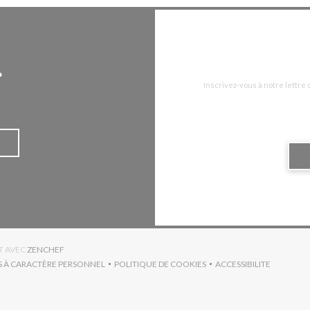
r
Inscrivez-vous à notre lettre
((OUVRE UNE NOUVELLE FENÊTRE))
T AVEC
ZENCHEF
S À CARACTÈRE PERSONNEL
POLITIQUE DE COOKIES
ACCESSIBILITE
RE UNE NOUVELLE FENÊTRE))
((OUVRE UNE NOUVELLE FENÊTRE))
((OUVRE UNE NO