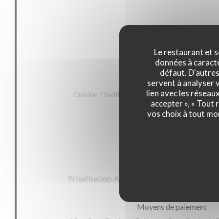
Infos pratique
Le restaurant et s
données à caractèr
défaut. D'autres
Cuisine
servent à analyser v
lien avec les réseau
Cuisine Traditionnelle, Produits de la mer, C
accepter », « Tout
vos choix à tout mo
Type de restaurant
guinguette, Restaurant
Services
Privatisation, Accès aux personnes à mobilité
Moyens de paiement