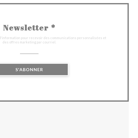
Newsletter
*
 d'information pour recevoir des communications personnalisées et
des offres marketing par courriel.
S'ABONNER
UVELLE FENÊTRE))