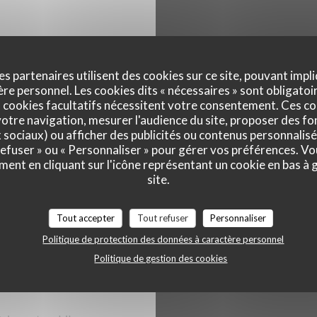
s
es partenaires utilisent des cookies sur ce site, pouvant impli
e personnel. Les cookies dits « nécessaires » sont obligatoir
 cookies facultatifs nécessitent votre consentement. Ces co
otre navigation, mesurer l'audience du site, proposer des fon
Lun
-
Dim
x sociaux) ou afficher des publicités ou contenus personnalisé
uisine Française
 refuser » ou « Personnaliser » pour gérer vos préférences. V
ment en cliquant sur l'icône représentant un cookie en bas à
site.
Tout accepter
Tout refuser
Personnaliser
Politique de protection des données à caractère personnel
 réduite, Terrasse
Politique de gestion des cookies