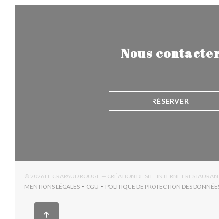
Nous contacte
RÉSERVER
© 2026 LE CRAPAUD ROUGE — CRÉATION DE SITE INTERNET RESTAURAN
MENTIONS LÉGALES
CGU
POLITIQUE DE PROTECTION DES DONNÉE
((OUVRE UNE NOUVELLE FENÊTRE))
((OUVRE UNE NOUVELLE FENÊTRE))
((OUV