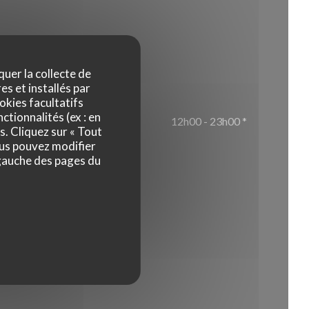
Horaires
quer la collecte de
es et installés par
okies facultatifs
ctionnalités (ex : en
12h00 - 23h00 *
s. Cliquez sur « Tout
ous pouvez modifier
 gauche des pages du
* Uniquement sur réservation