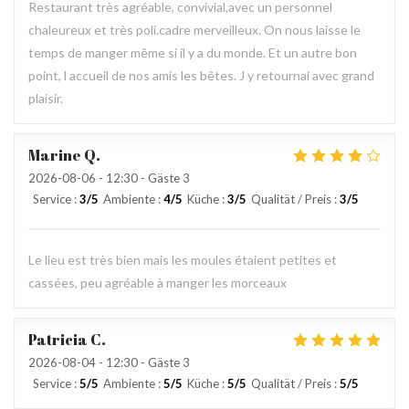
Restaurant très agréable, convivial,avec un personnel
chaleureux et très poli.cadre merveilleux. On nous laisse le
temps de manger même si il y a du monde. Et un autre bon
point, l accueil de nos amis les bêtes. J y retournai avec grand
plaisir.
Marine
Q
2026-08-06
- 12:30 - Gäste 3
Service
:
3
/5
Ambiente
:
4
/5
Küche
:
3
/5
Qualität / Preis
:
3
/5
Le lieu est très bien mais les moules étaient petites et
cassées, peu agréable à manger les morceaux
Patricia
C
2026-08-04
- 12:30 - Gäste 3
Service
:
5
/5
Ambiente
:
5
/5
Küche
:
5
/5
Qualität / Preis
:
5
/5