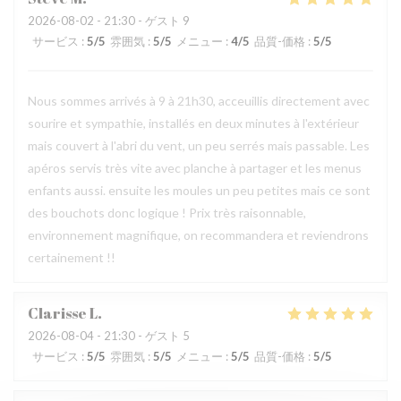
2026-08-02
- 21:30 - ゲスト 9
サービス
:
5
/5
雰囲気
:
5
/5
メニュー
:
4
/5
品質-価格
:
5
/5
Nous sommes arrivés à 9 à 21h30, acceuillis directement avec
sourire et sympathie, installés en deux minutes à l'extérieur
mais couvert à l'abri du vent, un peu serrés mais passable. Les
apéros servis très vite avec planche à partager et les menus
enfants aussi. ensuite les moules un peu petites mais ce sont
des bouchots donc logique ! Prix très raisonnable,
environnement magnifique, on recommandera et reviendrons
certainement !!
Clarisse
L
2026-08-04
- 21:30 - ゲスト 5
サービス
:
5
/5
雰囲気
:
5
/5
メニュー
:
5
/5
品質-価格
:
5
/5