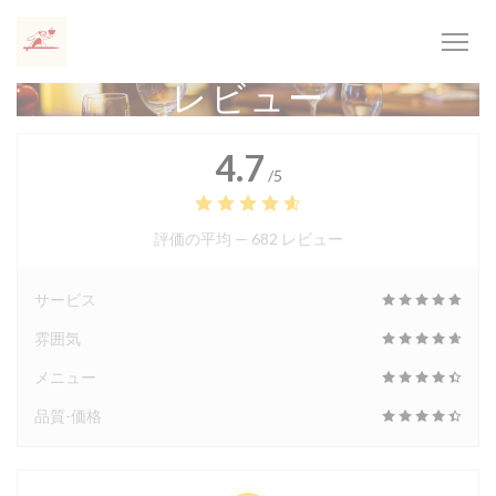
クッキー利用の管理について
レビュー
4.7
/5
評価の平均 —
682 レビュー
サービス
雰囲気
メニュー
品質-価格