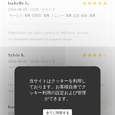
Isabelle
G
2026-08-05
- 13:30 - ゲスト 3
サービス
:
5
/5
雰囲気
:
5
/5
メニュー
:
5
/5
品質-価格
:
5
/5
Magnifique vue, plats copieux et délicieux. Je vous
recommande vivement le crapaud rouge.
Sylvie
K
2026-08-05
- 12:30 - ゲスト 3
サービス
:
4
/5
雰囲気
:
4
/5
メニュー
:
4
/5
品質-価格
:
4
/5
当サイトはクッキーを利用し
La vue est superbe. L’accueil est sympathique et efficace. Le
ております。お客様自身でク
repas moules/frites correspondait à nos attentes.
ッキー利用の設定および管理
ができます。
Karin
B
全てに同意する
2026-08-02
- 21:30 - ゲスト 5