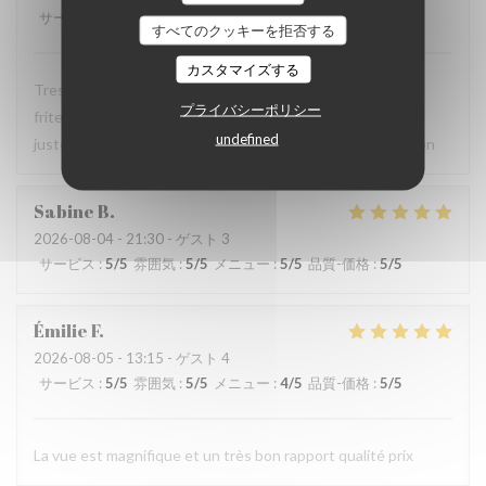
サービス
:
5
/5
雰囲気
:
5
/5
メニュー
:
5
/5
品質-価格
:
3
/5
すべてのクッキーを拒否する
カスタマイズする
Tres bien mangé. Mais j ai mis 3 étoiles car un petit bol de
プライバシーポリシー
frites pour deux c est pas top et part de moules un peu
undefined
juste.nous sommes treveneucois .voilà. Bonne continuation
Sabine
B
2026-08-04
- 21:30 - ゲスト 3
サービス
:
5
/5
雰囲気
:
5
/5
メニュー
:
5
/5
品質-価格
:
5
/5
Émilie
F
2026-08-05
- 13:15 - ゲスト 4
サービス
:
5
/5
雰囲気
:
5
/5
メニュー
:
4
/5
品質-価格
:
5
/5
La vue est magnifique et un très bon rapport qualité prix