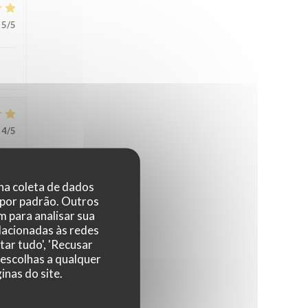
5
/5
4
/5
 na coleta de dados
4
/5
 por padrão. Outros
 para analisar sua
elacionadas às redes
e !
tar tudo', 'Recusar
 escolhas a qualquer
nas do site.