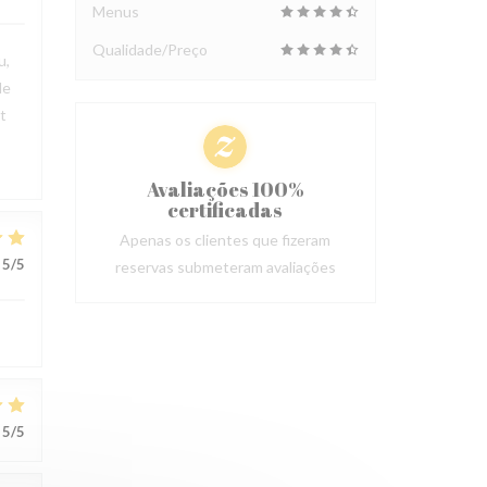
Menus
Qualidade/Preço
u,
le
t
Avaliações 100%
certificadas
Apenas os clientes que fizeram
5
/5
reservas submeteram avaliações
5
/5