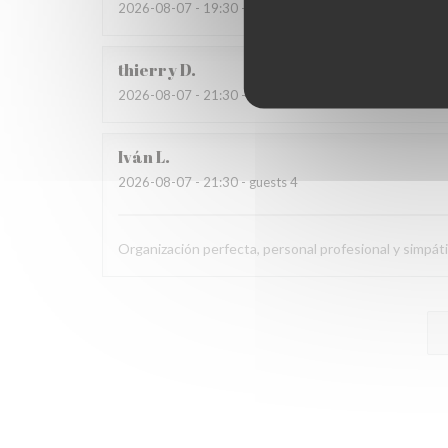
2026-08-07
- 19:30 - guests 2
thierry
D
2026-08-07
- 21:30 - guests 4
Iván
L
2026-08-07
- 21:30 - guests 4
Organización perfecta, personal profesional y simpá