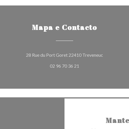
Mapa e Contacto
((abre numa n
28 Rue du Port Goret 22410 Treveneuc
02 96 70 36 21
Mante