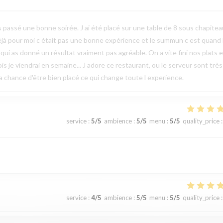
pas passé une bonne soirée. J ai été placé sur une table de 8 sous chapitea
jà pour moi c était pas une bonne expérience et le summun c est quand 
i as donné un résultat vraiment pas agréable. On a vite fini nos plats e
s je viendrai en semaine... J adore ce restaurant, ou le serveur sont très
la chance d'être bien placé ce qui change toute l experience.
service
:
5
/5
ambience
:
5
/5
menu
:
5
/5
quality_price
:
service
:
4
/5
ambience
:
5
/5
menu
:
5
/5
quality_price
: