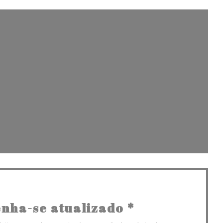
ova janela))
nha-se atualizado
*