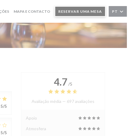
ÇÕES
MAPA E CONTACTO
RESERVAR UMA MESA
PT
4.7
/5
Avaliação média —
697 avaliações
5
/5
Apoio
Atmosfera
5
/5