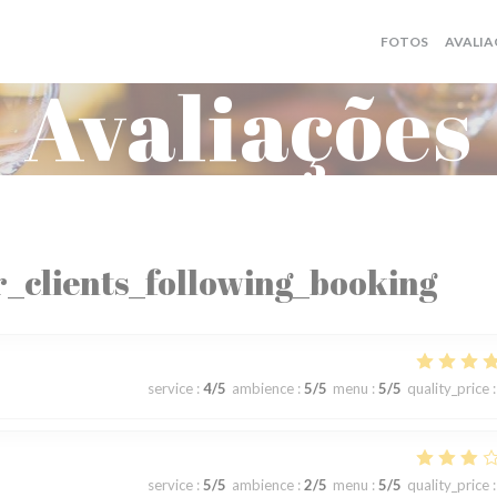
FOTOS
AVALIA
Avaliações
_clients_following_booking
service
:
4
/5
ambience
:
5
/5
menu
:
5
/5
quality_price
:
service
:
5
/5
ambience
:
2
/5
menu
:
5
/5
quality_price
: