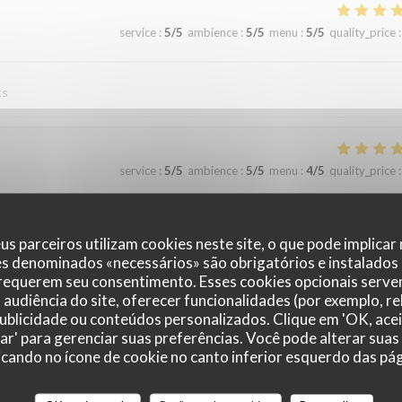
service
:
5
/5
ambience
:
5
/5
menu
:
5
/5
quality_price
:
ts
service
:
5
/5
ambience
:
5
/5
menu
:
4
/5
quality_price
:
us parceiros utilizam cookies neste site, o que pode implicar
service
:
4
/5
ambience
:
5
/5
menu
:
4
/5
quality_price
:
es denominados «necessários» são obrigatórios e instalados
 requerem seu consentimento. Esses cookies opcionais servem
audiência do site, oferecer funcionalidades (por exemplo, r
écoute de nos demandes! Nous avons passé un chouette moment en famill
 publicidade ou conteúdos personalizados. Clique em 'OK, acei
zar' para gerenciar suas preferências. Você pode alterar suas
cando no ícone de cookie no canto inferior esquerdo das pági