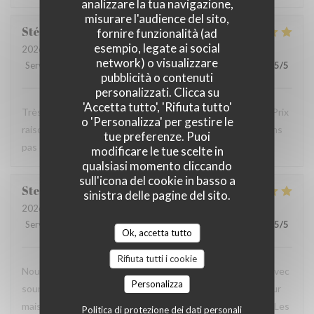
analizzare la tua navigazione,
misurare l'audience del sito,
Stéphanie
B
fornire funzionalità (ad
esempio, legate ai social
2026-08-05
- 13:15 - Ospiti 3
network) o visualizzare
Servizio
:
5
/5
Atmosfera
:
5
/5
Cucina
:
5
/5
Qualità / Prezzo
:
5
/5
pubblicità o contenuti
personalizzati. Clicca su
'Accetta tutto', 'Rifiuta tutto'
Très bon moment. Service sympathique, carte attractive. Prix
o 'Personalizza' per gestire le
raisonnables. On est venus pour les moules et nous n'avons
tue preferenze. Puoi
pas été déçus !
modificare le tue scelte in
qualsiasi momento cliccando
sull'icona del cookie in basso a
Steve
M
sinistra delle pagine del sito.
2026-08-02
- 21:30 - Ospiti 9
Servizio
:
5
/5
Atmosfera
:
5
/5
Cucina
:
4
/5
Qualità / Prezzo
:
5
/5
Ok, accetta tutto
Rifiuta tutti i cookie
Nous sommes arrivés à 9 à 21h30, acceuillis directement avec
Personalizza
sourire et sympathie, installés en deux minutes à l'extérieur
mais couvert à l'abri du vent, un peu serrés mais passable. Les
Politica di protezione dei dati personali