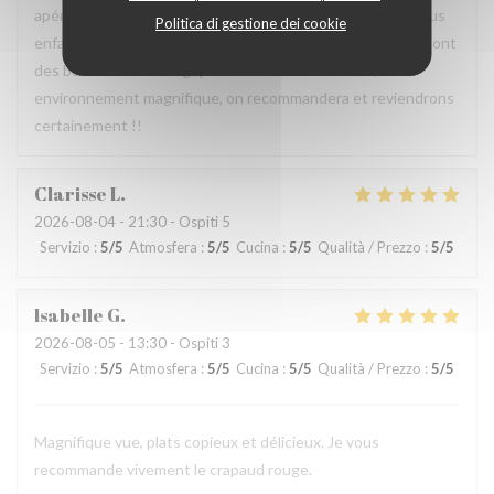
apéros servis très vite avec planche à partager et les menus
Politica di gestione dei cookie
enfants aussi. ensuite les moules un peu petites mais ce sont
des bouchots donc logique ! Prix très raisonnable,
environnement magnifique, on recommandera et reviendrons
certainement !!
Clarisse
L
2026-08-04
- 21:30 - Ospiti 5
Servizio
:
5
/5
Atmosfera
:
5
/5
Cucina
:
5
/5
Qualità / Prezzo
:
5
/5
Isabelle
G
2026-08-05
- 13:30 - Ospiti 3
Servizio
:
5
/5
Atmosfera
:
5
/5
Cucina
:
5
/5
Qualità / Prezzo
:
5
/5
Magnifique vue, plats copieux et délicieux. Je vous
recommande vivement le crapaud rouge.