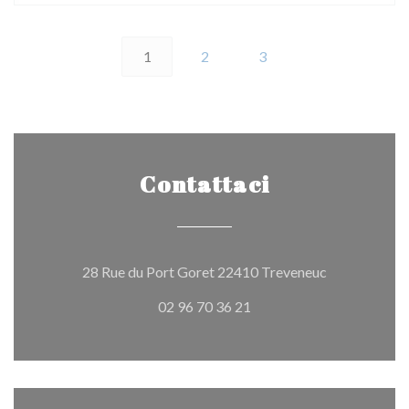
1
2
3
Contattaci
((apre una nu
28 Rue du Port Goret 22410 Treveneuc
02 96 70 36 21