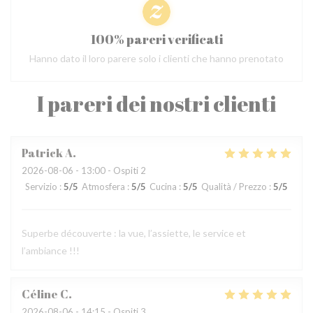
100% pareri verificati
Hanno dato il loro parere solo i clienti che hanno prenotato
I pareri dei nostri clienti
Patrick
A
2026-08-06
- 13:00 - Ospiti 2
Servizio
:
5
/5
Atmosfera
:
5
/5
Cucina
:
5
/5
Qualità / Prezzo
:
5
/5
Superbe découverte : la vue, l’assiette, le service et
l’ambiance !!!
Céline
C
2026-08-06
- 14:15 - Ospiti 3