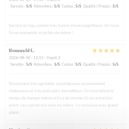
Servizio
:
5
/5
Atmosfera
:
5
/5
Cucina
:
5
/5
Qualità / Prezzo
:
5
/5
Service au top, cuisine très bonne etvue magnifique. On nous
l'a recommandé, et je fais de même !
Romuald
L
2026-08-06
- 12:15 - Ospiti 2
Servizio
:
5
/5
Atmosfera
:
5
/5
Cucina
:
5
/5
Qualità / Prezzo
:
5
/5
Restaurant très agréable, convivial,avec un personnel
chaleureux et très poli.cadre merveilleux. On nous laisse le
temps de manger même si il y a du monde. Et un autre bon
point, l accueil de nos amis les bêtes. J y retournai avec grand
plaisir.