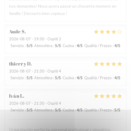
nos demandes! Nous avons passé un chouette moment en
famille ! Desserts bien copieux !
Aude
S
2026-08-07
- 19:30 - Ospiti 2
Servizio
:
5
/5
Atmosfera
:
5
/5
Cucina
:
4
/5
Qualità / Prezzo
:
4
/5
thierry
D
2026-08-07
- 21:30 - Ospiti 4
Servizio
:
5
/5
Atmosfera
:
5
/5
Cucina
:
4
/5
Qualità / Prezzo
:
4
/5
Iván
L
2026-08-07
- 21:30 - Ospiti 4
Servizio
:
5
/5
Atmosfera
:
5
/5
Cucina
:
4
/5
Qualità / Prezzo
:
5
/5
Organización perfecta, personal profesional y simpático,