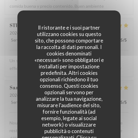
comida buena y precio contenido. Buen ambiente
STEFFY
M
Il ristorante e i suoi partner
2026-08-07
- 19:30 - Ospiti 6
utilizzano cookies su questo
sito, che possono comportare
Servizio
:
5
/5
Atmosfera
:
5
/5
Cucina
:
5
/5
Qualità / Prezzo
:
5
/5
la raccolta di dati personali. I
cookies denominati
«necessari» sono obbligatori e
Un super restaurant ! Repas délicieux , serveurs cool et
installati per impostazione
efficace et spot magnifique ! Nous reviendrons avec plaisir
predefinita. Altri cookies
opzionali richiedono il tuo
consenso. Questi cookies
Sarah
S
opzionali servono per
2026-08-07
- 19:30 - Ospiti 3
analizzare la tua navigazione,
Servizio
:
5
/5
Atmosfera
:
4
/5
Cucina
:
5
/5
Qualità / Prezzo
:
5
/5
misurare l'audience del sito,
fornire funzionalità (ad
esempio, legate ai social
Nous avons passé une très bonne soirée en famille dans ce
network) o visualizzare
pubblicità o contenuti
restaurant, le personnel était très agréable et la nourriture
personalizzati. Clicca su