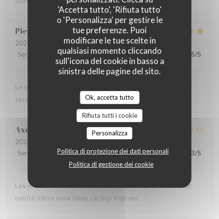
délicieuse ! Avec en prime une superbe vue !
'Accetta tutto', 'Rifiuta tutto'
o 'Personalizza' per gestire le
tue preferenze. Puoi
Pierrette
L
modificare le tue scelte in
2026-08-05
- 13:15 - Ospiti 5
qualsiasi momento cliccando
Servizio
:
5
/5
Atmosfera
:
5
/5
Cucina
:
5
/5
Qualità / Prezzo
:
5
/5
sull'icona del cookie in basso a
sinistra delle pagine del sito.
Le site est exceptionnel, les moules sont excellentes et le
Ok, accetta tutto
service au top. Que dire de plus!!
Rifiuta tutti i cookie
Axelle
D
Personalizza
2026-08-06
- 19:30 - Ospiti 10
Politica di protezione dei dati personali
Servizio
:
5
/5
Atmosfera
:
3
/5
Cucina
:
3
/5
Qualità / Prezzo
:
3
/5
Politica di gestione dei cookie
Les moules sont arrivées froides et le kouign amann aurait
mérité d’être servi tiède car bcp trop sec.