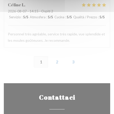
Céline
L
2026-08-07
- 14:15 - Ospiti 2
Servizio
:
5
/5
Atmosfera
:
5
/5
Cucina
:
5
/5
Qualità / Prezzo
:
5
/5
Personnel très agréable, service très rapide, vue splendide et
les moules goûteuses. Je recommande.
1
2
3
Contattaci