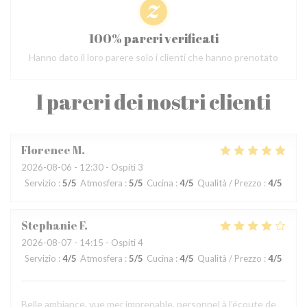
100% pareri verificati
Hanno dato il loro parere solo i clienti che hanno prenotato
I pareri dei nostri clienti
Florence
M
2026-08-06
- 12:30 - Ospiti 3
Servizio
:
5
/5
Atmosfera
:
5
/5
Cucina
:
4
/5
Qualità / Prezzo
:
4
/5
Stephanie
F
2026-08-07
- 14:15 - Ospiti 4
Servizio
:
4
/5
Atmosfera
:
5
/5
Cucina
:
4
/5
Qualità / Prezzo
:
4
/5
Belle ambiance, vue mer imprenable, personnel à l’écoute de