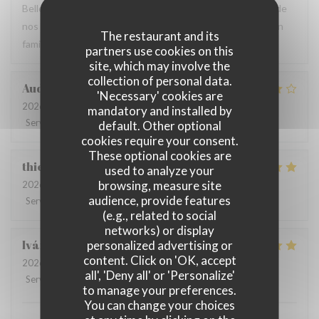
Belle ambiance, vue mer imprenable, personnel à l’écoute de
nos demandes! Nous avons passé un chouette moment en
The restaurant and its
famille ! Desserts bien copieux !
partners use cookies on this
site, which may involve the
collection of personal data.
Aude
S
'Necessary' cookies are
2026-08-07
- 19:30 - Guests 2
mandatory and installed by
Service
:
5
/5
Ambiance
:
5
/5
Food
:
4
/5
Value
:
4
/5
default. Other optional
cookies require your consent.
These optional cookies are
thierry
D
used to analyze your
browsing, measure site
2026-08-07
- 21:30 - Guests 4
audience, provide features
Service
:
5
/5
Ambiance
:
5
/5
Food
:
4
/5
Value
:
4
/5
(e.g., related to social
networks) or display
Iván
L
personalized advertising or
content. Click on 'OK, accept
2026-08-07
- 21:30 - Guests 4
all', 'Deny all' or 'Personalize'
Service
:
5
/5
Ambiance
:
5
/5
Food
:
4
/5
Value
:
5
/5
to manage your preferences.
You can change your choices