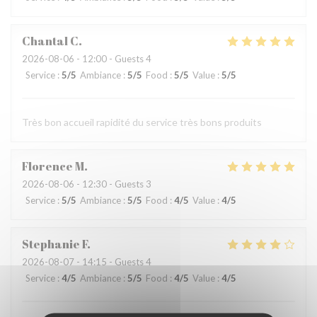
Chantal
C
2026-08-06
- 12:00 - Guests 4
Service
:
5
/5
Ambiance
:
5
/5
Food
:
5
/5
Value
:
5
/5
Très bon accueil rapidité du service très bons produits
Florence
M
2026-08-06
- 12:30 - Guests 3
Service
:
5
/5
Ambiance
:
5
/5
Food
:
4
/5
Value
:
4
/5
Stephanie
F
2026-08-07
- 14:15 - Guests 4
Service
:
4
/5
Ambiance
:
5
/5
Food
:
4
/5
Value
:
4
/5