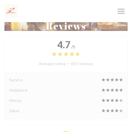
Personalizing your cookie choices
Reviews
4.7
/5
Average rating —
697 reviews
Service
Ambiance
Menus
Value