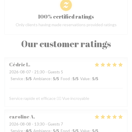
100% certified ratings
Only clients having made reservations provided ratings
Our customer ratings
Cédric
L
2026-08-07
- 21:30 - Guests 5
Service
:
5
/5
Ambiance
:
5
/5
Food
:
5
/5
Value
:
5
/5
Service rapide et efficace 👍🏼 Vue incroyable
caroline
A
2026-08-08
- 13:30 - Guests 7
Service
:
4
/5
Ambiance
:
5
/5
Food
:
5
/5
Value
:
5
/5