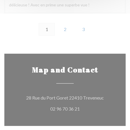
délicieuse ! Avec en prime une superbe vue !
1
2
3
Map and Contact
((opens in a 
28 Rue du Port Goret 22410 Treveneuc
02 96 70 36 21