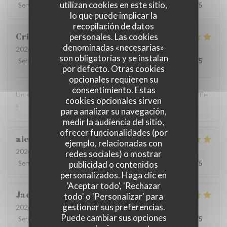
utilizan cookies en este sitio,
Servicio
:
5
/5
Ambiente
:
5
/5
Menú
:
5
/5
Calidad / Precio
:
5
/5
lo que puede implicar la
recopilación de datos
Cristelle
L
personales. Las cookies
denominadas «necesarias»
2026-08-04
- 19:30 - Invitados 2
son obligatorias y se instalan
Servicio
:
5
/5
Ambiente
:
5
/5
Menú
:
4
/5
Calidad / Precio
:
5
/5
por defecto. Otras cookies
opcionales requieren su
consentimiento. Estas
Un super accueil, un bon repas et une vue a couper le souffle
cookies opcionales sirven
!
para analizar su navegación,
medir la audiencia del sitio,
ofrecer funcionalidades (por
alex
M
ejemplo, relacionadas con
2026-08-06
- 21:30 - Invitados 3
redes sociales) o mostrar
Servicio
:
5
/5
Ambiente
publicidad o contenidos
:
4
/5
Menú
:
4
/5
Calidad / Precio
:
5
/5
personalizados. Haga clic en
'Aceptar todo', 'Rechazar
Jack
H
todo' o 'Personalizar' para
gestionar sus preferencias.
2026-08-03
- 21:45 - Invitados 2
Puede cambiar sus opciones
Servicio
:
5
/5
Ambiente
:
5
/5
Menú
:
5
/5
Calidad / Precio
:
5
/5