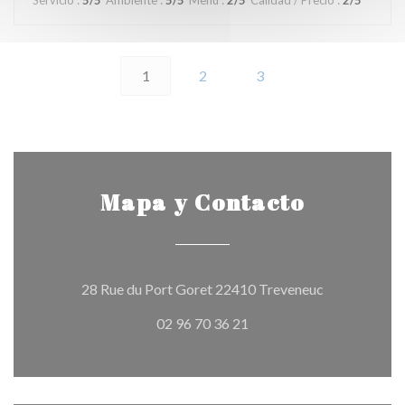
Servicio
:
5
/5
Ambiente
:
5
/5
Menú
:
2
/5
Calidad / Precio
:
2
/5
1
2
3
Mapa y Contacto
((abre en una
28 Rue du Port Goret 22410 Treveneuc
02 96 70 36 21