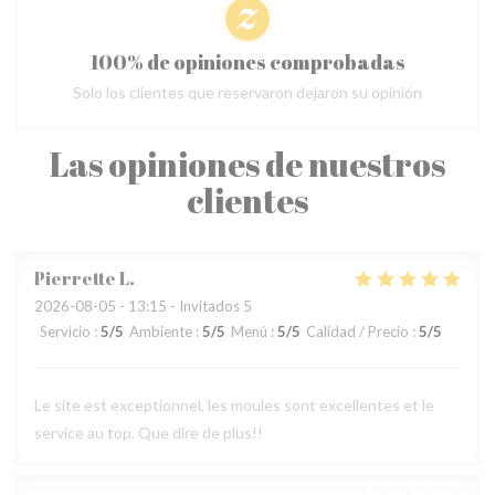
100% de opiniones comprobadas
Solo los clientes que reservaron dejaron su opinión
Las opiniones de nuestros
clientes
Pierrette
L
2026-08-05
- 13:15 - Invitados 5
Servicio
:
5
/5
Ambiente
:
5
/5
Menú
:
5
/5
Calidad / Precio
:
5
/5
Le site est exceptionnel, les moules sont excellentes et le
service au top. Que dire de plus!!