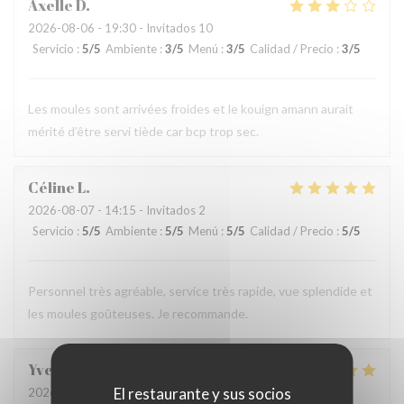
Axelle
D
2026-08-06
- 19:30 - Invitados 10
Servicio
:
5
/5
Ambiente
:
3
/5
Menú
:
3
/5
Calidad / Precio
:
3
/5
Les moules sont arrivées froides et le kouign amann aurait
mérité d’être servi tiède car bcp trop sec.
Céline
L
2026-08-07
- 14:15 - Invitados 2
Servicio
:
5
/5
Ambiente
:
5
/5
Menú
:
5
/5
Calidad / Precio
:
5
/5
Personnel très agréable, service très rapide, vue splendide et
les moules goûteuses. Je recommande.
Yves Noël
C
El restaurante y sus socios
2026-08-07
- 12:30 - Invitados 2