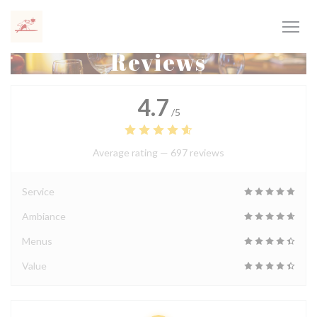
Personalizing your cookie choices
Reviews
4.7
/5
Average rating —
697 reviews
Service
Ambiance
Menus
Value