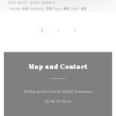
2026-08-07
- 21:30 - Guests 4
Service
:
5
/5
Ambiance
:
5
/5
Food
:
4
/5
Value
:
4
/5
1
2
3
Map and Contact
((opens in a 
28 Rue du Port Goret 22410 Treveneuc
02 96 70 36 21