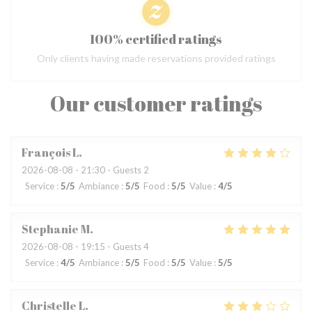
100% certified ratings
Only clients having made reservations provided ratings
Our customer ratings
François
L
2026-08-08
- 21:30 - Guests 2
Service
:
5
/5
Ambiance
:
5
/5
Food
:
5
/5
Value
:
4
/5
Stephanie
M
2026-08-08
- 19:15 - Guests 4
Service
:
4
/5
Ambiance
:
5
/5
Food
:
5
/5
Value
:
5
/5
Christelle
L