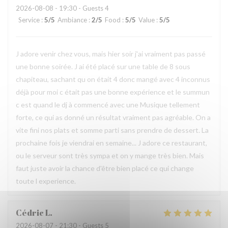
2026-08-08
- 19:30 - Guests 4
Service
:
5
/5
Ambiance
:
2
/5
Food
:
5
/5
Value
:
5
/5
J adore venir chez vous, mais hier soir j'ai vraiment pas passé
une bonne soirée. J ai été placé sur une table de 8 sous
chapiteau, sachant qu on était 4 donc mangé avec 4 inconnus
déjà pour moi c était pas une bonne expérience et le summun
c est quand le dj à commencé avec une Musique tellement
forte, ce qui as donné un résultat vraiment pas agréable. On a
vite fini nos plats et somme parti sans prendre de dessert. La
prochaine fois je viendrai en semaine... J adore ce restaurant,
ou le serveur sont très sympa et on y mange très bien. Mais
faut juste avoir la chance d'être bien placé ce qui change
toute l experience.
Cédric
L
2026-08-07
- 21:30 - Guests 5