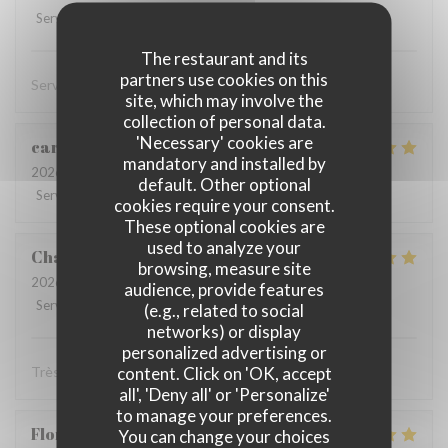
Service
:
5
/5
Ambiance
:
5
/5
Food
:
5
/5
Value
:
5
/5
The restaurant and its
partners use cookies on this
Service rapide et efficace 👍🏼 Vue incroyable
site, which may involve the
collection of personal data.
'Necessary' cookies are
caroline
A
mandatory and installed by
2026-08-08
- 13:30 - Guests 7
default. Other optional
Service
:
4
/5
Ambiance
:
5
/5
Food
:
5
/5
Value
:
5
/5
cookies require your consent.
These optional cookies are
used to analyze your
Chantal
C
browsing, measure site
2026-08-06
- 12:00 - Guests 4
audience, provide features
Service
:
5
/5
Ambiance
:
5
/5
Food
:
5
/5
Value
:
5
/5
(e.g., related to social
networks) or display
personalized advertising or
content. Click on 'OK, accept
Très bon accueil rapidité du service très bons produits
all', 'Deny all' or 'Personalize'
to manage your preferences.
Florence
M
You can change your choices