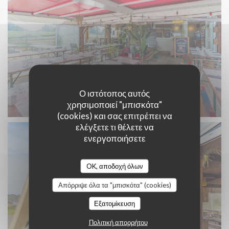
Ο ιστότοπος αυτός
χρησιμοποιεί "μπισκότα"
(cookies) και σας επιτρέπει να
ελέγξετε τι θέλετε να
ενεργοποιήσετε
OK, αποδοχή όλων
Απόρριψε όλα τα "μπισκότα" (cookies)
Εξατομίκευση
Πολιτική απορρήτου