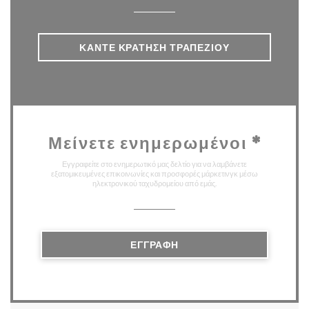
ΚΆΝΤΕ ΚΡΆΤΗΣΗ ΤΡΑΠΕΖΙΟΎ
Μείνετε ενημερωμένοι
*
Εγγραφείτε στο ενημερωτικό μας δελτίο για να λαμβάνετε
εξατομικευμένες επικοινωνίες και προσφορές μάρκετινγκ μέσω
ηλεκτρονικού ταχυδρομείου από εμάς.
ΕΓΓΡΑΦΉ