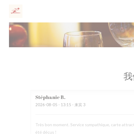
Cookie管理面板
我
Stéphanie
B
2026-08-05
- 13:15 - 来宾 3
Très bon moment. Service sympathique, carte attract
été déçus !