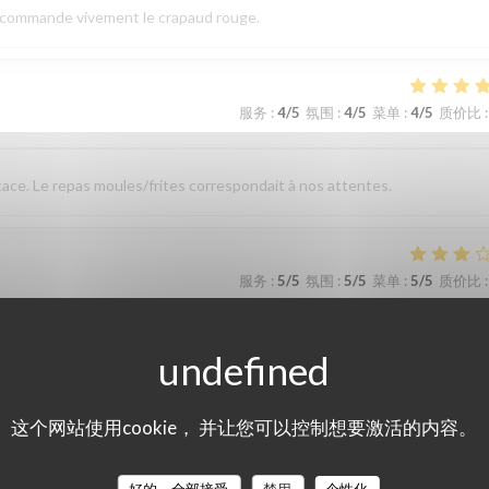
 recommande vivement le crapaud rouge.
服务
:
4
/5
氛围
:
4
/5
菜单
:
4
/5
质价比
:
cace. Le repas moules/frites correspondait à nos attentes.
服务
:
5
/5
氛围
:
5
/5
菜单
:
5
/5
质价比
:
bol de frites pour deux c est pas top et part de moules un peu juste.nous
这个网站使用cookie， 并让您可以控制想要激活的内容。
服务
:
5
/5
氛围
:
5
/5
菜单
:
5
/5
质价比
: