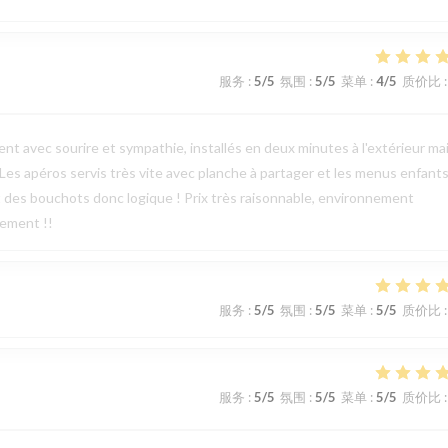
服务
:
5
/5
氛围
:
5
/5
菜单
:
4
/5
质价比
:
nt avec sourire et sympathie, installés en deux minutes à l'extérieur ma
. Les apéros servis très vite avec planche à partager et les menus enfant
t des bouchots donc logique ! Prix très raisonnable, environnement
nement !!
服务
:
5
/5
氛围
:
5
/5
菜单
:
5
/5
质价比
:
服务
:
5
/5
氛围
:
5
/5
菜单
:
5
/5
质价比
: