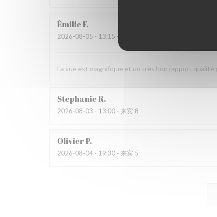
Émilie
F
2026-08-05
- 13:15 - 来宾 4
La vue est magnifique et un très bon rapport qualité 
Stephanie
R
2026-08-03
- 13:00 - 来宾 8
Olivier
P
2026-08-04
- 19:30 - 来宾 5