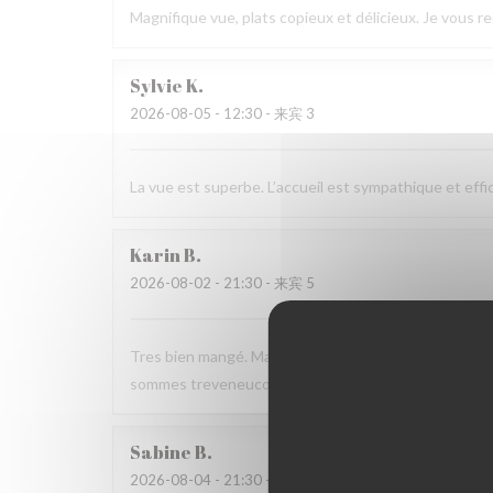
Magnifique vue, plats copieux et délicieux. Je vous
Sylvie
K
2026-08-05
- 12:30 - 来宾 3
La vue est superbe. L’accueil est sympathique et effi
Karin
B
2026-08-02
- 21:30 - 来宾 5
Tres bien mangé. Mais j ai mis 3 étoiles car un petit 
sommes treveneucois .voilà. Bonne continuation
Sabine
B
2026-08-04
- 21:30 - 来宾 3