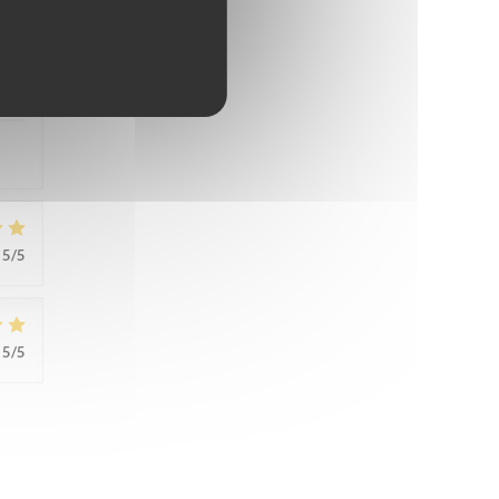
5
/5
5
/5
5
/5