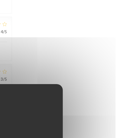
4
/5
3
/5
5
/5