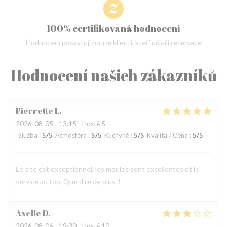
100% certifikovaná hodnocení
Hodnocení poskytují pouze klienti, kteří učinili rezervace
Hodnocení našich zákazníků
Pierrette
L
2026-08-05
- 13:15 - Hosté 5
Služba
:
5
/5
Atmosféra
:
5
/5
Kuchyně
:
5
/5
Kvalita / Cena
:
5
/5
Le site est exceptionnel, les moules sont excellentes et le
service au top. Que dire de plus!!
Axelle
D
2026-08-06
- 19:30 - Hosté 10