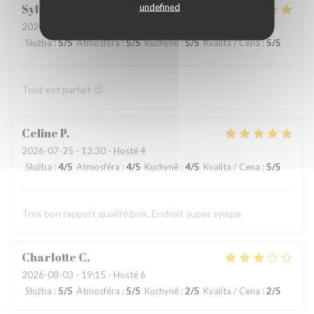
undefined
Sylvie
L
2026-08-06
- 13:00 - Hosté 4
Služba
:
5
/5
Atmosféra
:
5
/5
Kuchyně
:
5
/5
Kvalita / Cena
:
5
/5
Tout est parfait 😉
Celine
P
2026-07-25
- 13:30 - Hosté 4
Služba
:
4
/5
Atmosféra
:
4
/5
Kuchyně
:
4
/5
Kvalita / Cena
:
5
/5
Tres bon rapport qualité/prix. Endroit super sympa
Charlotte
C
2026-08-03
- 19:15 - Hosté 6
Služba
:
5
/5
Atmosféra
:
5
/5
Kuchyně
:
2
/5
Kvalita / Cena
:
2
/5