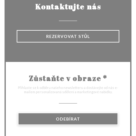
Kontaktujte nás
REZERVOVAT STŮL
Zůstaňte v obraze
*
Přihlaste se k odběru našeho newsletteru a dostávejte od nás e-
mailem personalizovaná sdělení a marketingové nabídky.
ODEBÍRAT