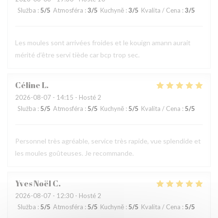
Služba
:
5
/5
Atmosféra
:
3
/5
Kuchyně
:
3
/5
Kvalita / Cena
:
3
/5
Les moules sont arrivées froides et le kouign amann aurait
mérité d’être servi tiède car bcp trop sec.
Céline
L
2026-08-07
- 14:15 - Hosté 2
Služba
:
5
/5
Atmosféra
:
5
/5
Kuchyně
:
5
/5
Kvalita / Cena
:
5
/5
Personnel très agréable, service très rapide, vue splendide et
les moules goûteuses. Je recommande.
Yves Noël
C
2026-08-07
- 12:30 - Hosté 2
Služba
:
5
/5
Atmosféra
:
5
/5
Kuchyně
:
5
/5
Kvalita / Cena
:
5
/5