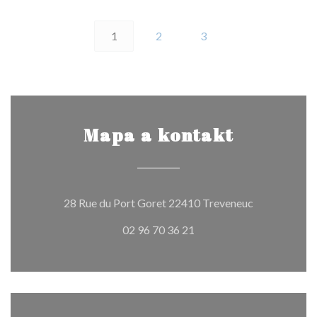
1
2
3
Mapa a kontakt
((otevře se v
28 Rue du Port Goret 22410 Treveneuc
02 96 70 36 21