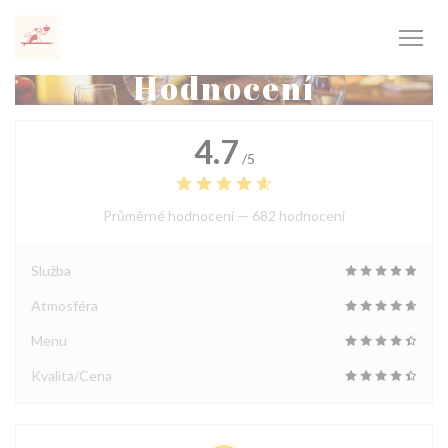
Panel pro správu cookies
Hodnocení
4.7
/5
Průměrné hodnocení —
682 hodnoceni
Služba
Atmosféra
Menu
Kvalita/Cena